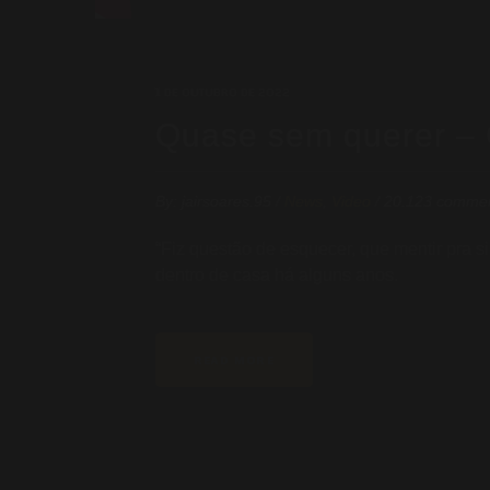
1 DE OUTUBRO DE 2022
Quase sem querer –
By:
jairsoares.95
/
News
,
Video
/
20.123 comme
“Fiz questão de esquecer, que mentir pra s
dentro de casa há alguns anos.
READ MORE