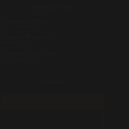
Recent Posts
Radioactive (Clipe)
25 DE SETEMBRO DE 2023
Paradise / Take on me
15 DE JUNHO DE 2023
Primeiros Erros (ao vivo)
17 DE OUTUBRO DE 2022
Calendar
agosto 2026
D
S
T
Q
Q
S
S