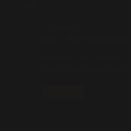
26 DE AGOSTO DE 2022
Imã – Part. Machado
By:
jairsoares.95
/
Music
/
57.219 comments
(Autoral) Com personalidades opostas, mas
READ MORE