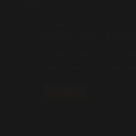
5 DE OUTUBRO DE 2021
Feitiço – Part. Mach
By:
jairsoares.95
/
News
,
Video
/
17.360 comme
(Autoral) Até onde iria pra conquistar a pe
READ MORE