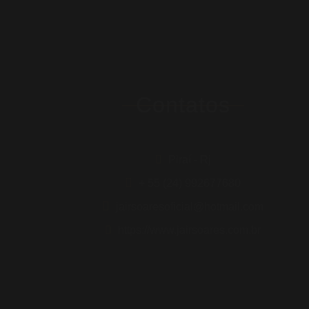
Contatos
Piraí - Rj
+ 55 (24) 992677680
jairsoaresoficial@hotmail.com
https://www.jairsoares.com.br