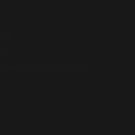
ado
nts
ssoa amada? Já cogitou apelar pra Feitiços?