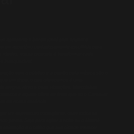
e apresento a banda ideal para animar o
m um repertório cuidadosamente escolhido para
s idades, nossa proposta é transformar cada
 inesquecível.
teração com o público e a paixão pela música são o
 que um show, o que oferecemos é uma
de alegria, ritmo e boas vibrações. Marchinhas
avalescos e aquele clima de festa que só o Carnaval
rte da nossa essência.
ar um espetáculo contagiante, onde todos se
do juntos. Seja para agitar a noite ou o Matinê,
a animação e o brilho que sua cidade merece!