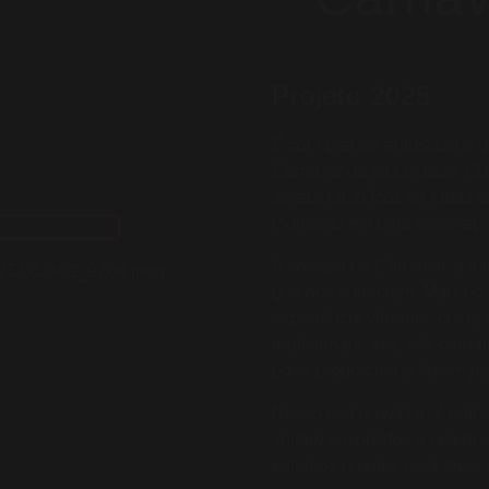
Projeto 2025
É com grande entusiasmo qu
Carnaval da sua cidade. Co
agradar públicos de todas a
momento em uma celebração
A energia de Carnaval, a in
que nos conectam. Mais do
experiência vibrante, cheia 
tradicionais, axé, hits carn
pode proporcionar fazem pa
Nosso compromisso é entreg
sintam envolvidos e celebran
estamos prontos para levar 