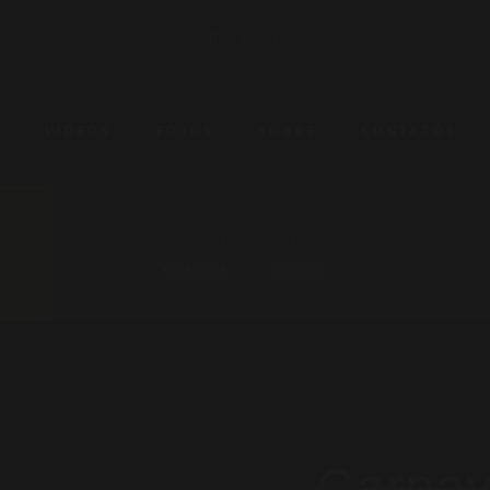
L
VIDEOS
FOTOS
SOBRE
CONTATOS
Carnaval
HOMEPAGE
CARNAVAL
Carnav