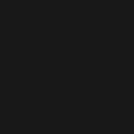
Fique ligado
Inscreva-se em nossa lista de e-mails para
receber novas atualizações e ofertas especiais: