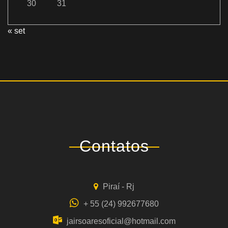
30
31
« set
Contatos
Piraí - Rj
+ 55 (24) 992677680
jairsoaresoficial@hotmail.com