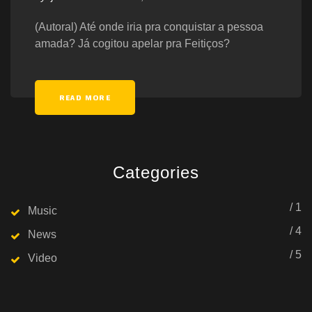
(Autoral) Até onde iria pra conquistar a pessoa
amada? Já cogitou apelar pra Feitiços?
READ MORE
Categories
/ 1
Music
/ 4
News
/ 5
Video