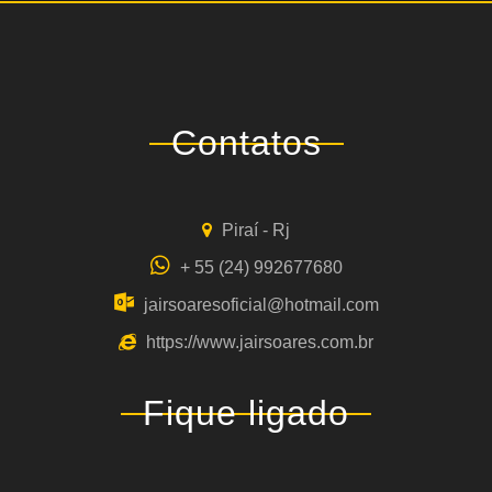
Contatos
Piraí - Rj
+ 55 (24) 992677680
jairsoaresoficial@hotmail.com
https://www.jairsoares.com.br
Fique ligado