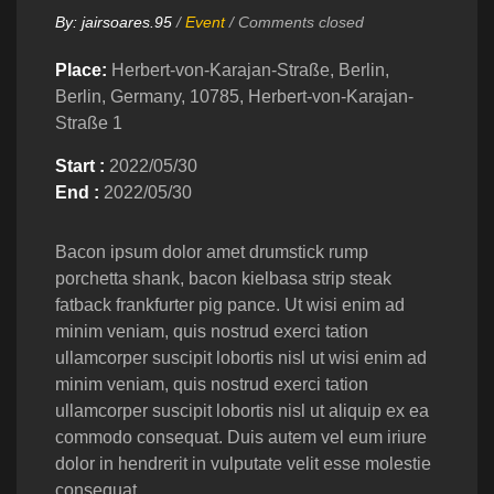
By:
jairsoares.95
/
Event
/
Comments closed
Place:
Herbert-von-Karajan-Straße, Berlin,
Berlin, Germany, 10785, Herbert-von-Karajan-
Straße 1
Start :
2022/05/30
End :
2022/05/30
Bacon ipsum dolor amet drumstick rump
porchetta shank, bacon kielbasa strip steak
fatback frankfurter pig pance.
Ut wisi enim ad
minim veniam, quis nostrud exerci tation
ullamcorper suscipit lobortis nisl ut wisi enim ad
minim veniam, quis nostrud exerci tation
ullamcorper suscipit lobortis nisl ut aliquip ex ea
commodo consequat. Duis autem vel eum iriure
dolor in hendrerit in vulputate velit esse molestie
consequat.