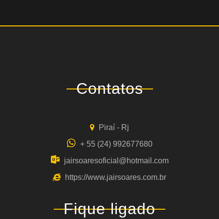
Contatos
Piraí - Rj
+ 55 (24) 992677680
jairsoaresoficial@hotmail.com
https://www.jairsoares.com.br
Fique ligado